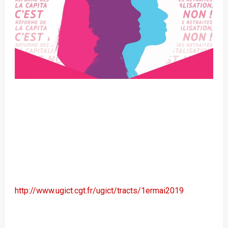
http://www.ugict.cgt.fr/ugict/tracts/1ermai2019