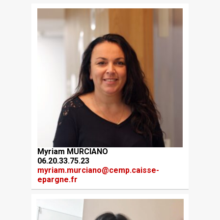
Myriam MURCIANO
06.20.33.75.23
myriam.murciano@cemp.caisse-
epargne.fr