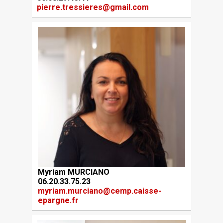
pierre.tressieres@gmail.com
Myriam MURCIANO
06.20.33.75.23
myriam.murciano@cemp.caisse-
epargne.fr