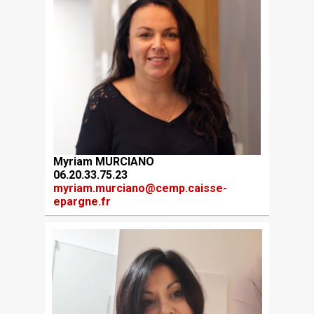
Myriam MURCIANO
06.20.33.75.23
myriam.murciano@cemp.caisse-
epargne.fr